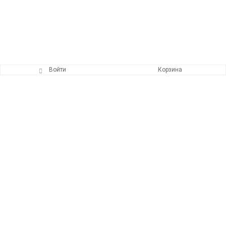
Войти
Корзина
Главная страница
Каталог полиграфии